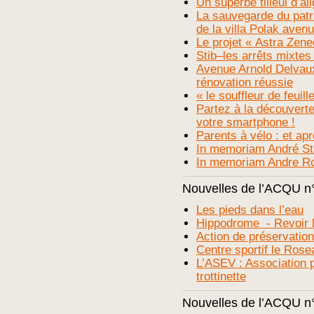
Un superbe tilleul d’a
La sauvegarde du patri
de la villa Polak aven
Le projet « Astra Ze
Stib–les arrêts mixte
Avenue Arnold Delvaux
rénovation réussie
« le souffleur de feuill
Partez à la découver
votre smartphone !
Parents à vélo : et apr
In memoriam André St
In memoriam Andre R
Nouvelles de l’ACQU n
Les pieds dans l’eau
Hippodrome - Revoir l
Action de préservatio
Centre sportif le Rose
L’ASEV : Association p
trottinette
Nouvelles de l’ACQU n