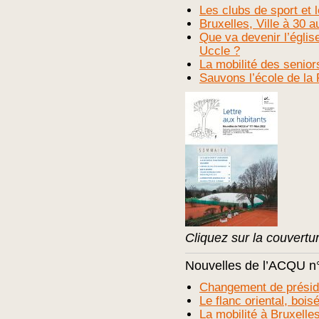
Les clubs de sport et 
Bruxelles, Ville à 30 a
Que va devenir l’égli
Uccle ?
La mobilité des senior
Sauvons l’école de l
Cliquez sur la couvert
Nouvelles de l’ACQU n
Changement de prési
Le flanc oriental, boi
La mobilité à Bruxelle