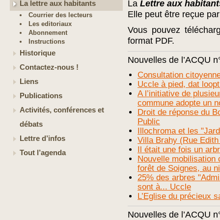
La
Lettre aux habitant
La lettre aux habitants
Elle peut être reçue pa
Courrier des lecteurs
Les editoriaux
Vous pouvez téléchar
Abonnement
format PDF.
Instructions
Historique
Nouvelles de l’ACQU n
Contactez-nous !
Consultation citoyenn
Liens
Uccle à pied, dat loop
A l’initiative de plus
Publications
commune adopte un no
Activités, conférences et
Droit de réponse du B
Public
débats
Illochroma et les "Jar
Lettre d’infos
Villa Brahy (Rue Edith 
Il était une fois un ar
Tout l’agenda
Nouvelle mobilisation c
forêt de Soignes, au n
25% des arbres "Admis 
sont à... Uccle
L’Eglise du précieux 
Nouvelles de l’ACQU n