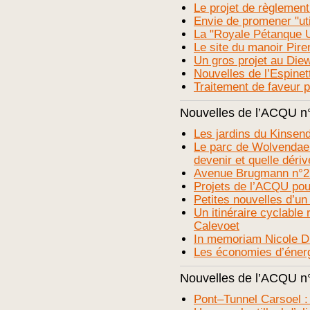
Le projet de règlement
Envie de promener "uti
La "Royale Pétanque U
Le site du manoir Pire
Un gros projet au Die
Nouvelles de l’Espinet
Traitement de faveur 
Nouvelles de l’ACQU n
Les jardins du Kinsen
Le parc de Wolvendael 
devenir et quelle dériv
Avenue Brugmann n°2
Projets de l’ACQU pou
Petites nouvelles d’un
Un itinéraire cyclable
Calevoet
In memoriam Nicole D
Les économies d’énerg
Nouvelles de l’ACQU n
Pont–Tunnel Carsoel : 