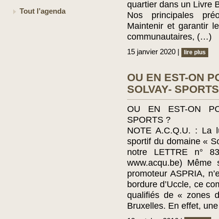
quartier dans un Livre B
Tout l’agenda
Nos principales préo
Maintenir et garantir 
communautaires, (…)
15 janvier 2020 |
lire plus
OU EN EST-ON P
SOLVAY- SPORTS
OU EN EST-ON PO
SPORTS ?
NOTE A.C.Q.U. : La lu
sportif du domaine « S
notre LETTRE n° 83 
www.acqu.be) Même si
promoteur ASPRIA, n’es
bordure d’Uccle, ce com
qualifiés de « zones d
Bruxelles. En effet, un