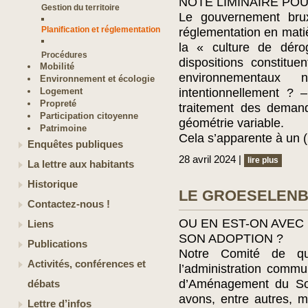
NOTE LIMINAIRE PO
Gestion du territoire
Le gouvernement brux
Planification et réglementation
réglementation en matièr
la « culture de dérog
Procédures
dispositions constitu
Mobilité
environnementaux 
Environnement et écologie
Logement
intentionnellement ? 
Propreté
traitement des deman
Participation citoyenne
géométrie variable.
Patrimoine
Cela s’apparente à un 
Enquêtes publiques
28 avril 2024 |
lire plus
La lettre aux habitants
Historique
LE GROESELEN
Contactez-nous !
OU EN EST-ON AVEC 
Liens
SON ADOPTION ?
Publications
Notre Comité de qua
Activités, conférences et
l’administration commun
d’Aménagement du So
débats
avons, entre autres, m
Lettre d’infos