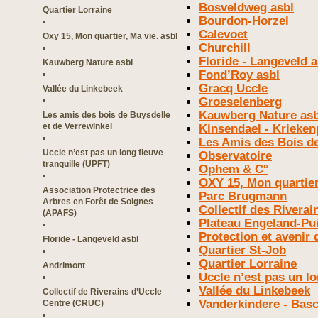
Bosveldweg asbl
Quartier Lorraine
Bourdon-Horzel
Calevoet
Oxy 15, Mon quartier, Ma vie. asbl
Churchill
Floride - Langeveld a
Kauwberg Nature asbl
Fond’Roy asbl
Gracq Uccle
Vallée du Linkebeek
Groeselenberg
Kauwberg Nature asb
Les amis des bois de Buysdelle
et de Verrewinkel
Kinsendael - Krieken
Les Amis des Bois de
Uccle n’est pas un long fleuve
Observatoire
tranquille (UPFT)
Ophem & C°
OXY 15, Mon quartier
Association Protectrice des
Parc Brugmann
Arbres en Forêt de Soignes
Collectif des Rivera
(APAFS)
Plateau Engeland-Pu
Protection et avenir d
Floride - Langeveld asbl
Quartier St-Job
Quartier Lorraine
Andrimont
Uccle n’est pas un lo
Vallée du Linkebeek
Collectif de Riverains d’Uccle
Vanderkindere - Basc
Centre (CRUC)