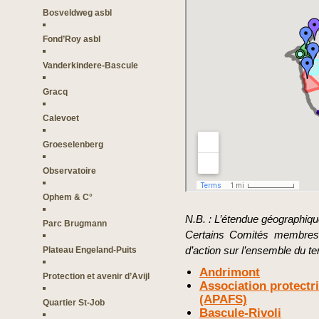
Bosveldweg asbl
Fond’Roy asbl
Vanderkindere-Bascule
Gracq
Calevoet
Groeselenberg
Observatoire
Ophem & C°
N.B. : L’étendue géographique
Parc Brugmann
Certains Comités membres 
d’action sur l’ensemble du t
Plateau Engeland-Puits
Andrimont
Protection et avenir d’Avijl
Association protectr
(APAFS)
Quartier St-Job
Bascule-Rivoli