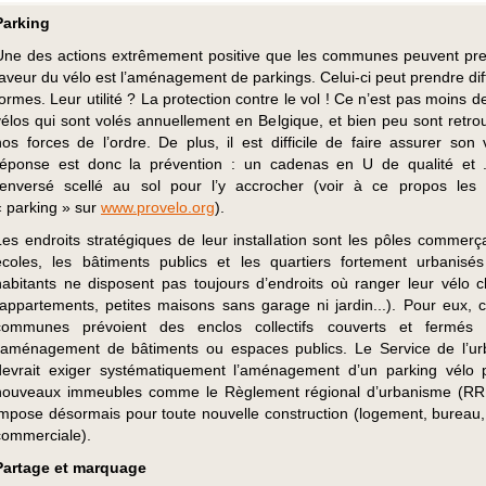
Parking
Une des actions extrêmement positive que les communes peuvent pr
faveur du vélo est l’aménagement de parkings. Celui-ci peut prendre dif
formes. Leur utilité ? La protection contre le vol ! Ce n’est pas moins 
vélos qui sont volés annuellement en Belgique, et bien peu sont retro
nos forces de l’ordre. De plus, il est difficile de faire assurer son 
réponse est donc la prévention : un cadenas en U de qualité et 
renversé scellé au sol pour l’y accrocher (voir à ce propos les 
« parking » sur
www.provelo.org
).
Les endroits stratégiques de leur installation sont les pôles commerça
écoles, les bâtiments publics et les quartiers fortement urbanisé
habitants ne disposent pas toujours d’endroits où ranger leur vélo 
(appartements, petites maisons sans garage ni jardin...). Pour eux, c
communes prévoient des enclos collectifs couverts et fermés 
l’aménagement de bâtiments ou espaces publics. Le Service de l’u
devrait exiger systématiquement l’aménagement d’un parking vélo 
nouveaux immeubles comme le Règlement régional d’urbanisme (RRU
impose désormais pour toute nouvelle construction (logement, bureau,
commerciale).
Partage et marquage