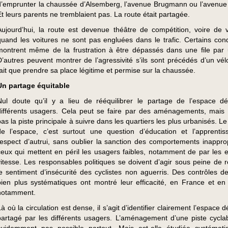
d’emprunter la chaussée d’Alsemberg, l’avenue Brugmann ou l’avenue
Et leurs parents ne tremblaient pas. La route était partagée.
Aujourd’hui, la route est devenue théâtre de compétition, voire de vi
quand les voitures ne sont pas engluées dans le trafic. Certains con
montrent même de la frustration à être dépassés dans une file par 
D’autres peuvent montrer de l’agressivité s’ils sont précédés d’un vél
fait que prendre sa place légitime et permise sur la chaussée.
Un partage équitable
Nul doute qu’il y a lieu de rééquilibrer le partage de l’espace d
différents usagers. Cela peut se faire par des aménagements, mais 
pas la piste principale à suivre dans les quartiers les plus urbanisés. L
de l’espace, c’est surtout une question d’éducation et l’apprenti
respect d’autrui, sans oublier la sanction des comportements inappro
ceux qui mettent en péril les usagers faibles, notamment de par les 
vitesse. Les responsables politiques se doivent d’agir sous peine de r
le sentiment d’insécurité des cyclistes non aguerris. Des contrôles de
bien plus systématiques ont montré leur efficacité, en France et en
notamment.
Là où la circulation est dense, il s’agit d’identifier clairement l’espace 
partagé par les différents usagers. L’aménagement d’une piste cyclab