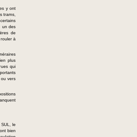
es y ont
es trams,
 certains
e un des
ières de
 rouler à
néraires
ien plus
rues qui
portants
, ou vers
ositions
manquent
 SUL, le
 ont bien
culation