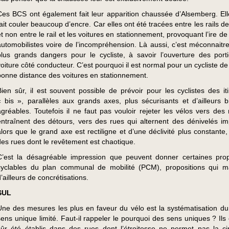
Ces BCS ont également fait leur apparition chaussée d’Alsemberg. Ell
fait couler beaucoup d’encre. Car elles ont été tracées entre les rails d
et non entre le rail et les voitures en stationnement, provoquant l’ire de
automobilistes voire de l’incompréhension. Là aussi, c’est méconnaitr
plus grands dangers pour le cycliste, à savoir l’ouverture des port
voiture côté conducteur. C’est pourquoi il est normal pour un cycliste de
bonne distance des voitures en stationnement.
Bien sûr, il est souvent possible de prévoir pour les cyclistes des iti
« bis », parallèles aux grands axes, plus sécurisants et d’ailleurs b
agréables. Toutefois il ne faut pas vouloir rejeter les vélos vers des 
entraînent des détours, vers des rues qui alternent des dénivelés im
alors que le grand axe est rectiligne et d’une déclivité plus constante
des rues dont le revêtement est chaotique.
C’est la désagréable impression que peuvent donner certaines prop
cyclables du plan communal de mobilité (PCM), propositions qui 
’ailleurs de concrétisations.
SUL
Une des mesures les plus en faveur du vélo est la systématisation du
sens unique limité. Faut-il rappeler le pourquoi des sens uniques ? Ils
sûr été établis dans des rues dont l’étroitesse ne permet pas la cir