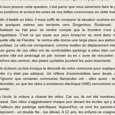
Si nous posons cette question, c’est parce que nous aimerions faire le 
les positions et surtout les actes de nos édiles communaux en cette mat
fin d’établir un bilan, il nous suffit de comparer la situation uccloise en
de quelques mètres son territoire vers Drogenbos, Ruisbroek, B
Hoeilaart ou Hal pour se rendre compte que la frontière n’est 
linguistique. C’est ce qui saute aux yeux lorsqu’on se rend dans n
quelle ville de Flandre : le centre-ville donne une large place aux piéto
cyclistes. Le vélo est omniprésent, comme maillon du déplacement int
Les gares de ces villes ont de confortables parkings à vélos bien co
centre ville est aménagé en pié- tonnier ou en « zone de rencontre 
dehors des centres, des pistes cyclables jouxtent les axes importants.
Un échevin ucclois évoqua le dénivelé de notre commune pour explique
vélo n’y était pas adéquat. Un réflexe d’automobiliste sans doute, q
d’ignorer que certaines communes flamandes ont - elles aussi - 
dénivelés, ou que les vélos à assistance électrique (VAE) rencontrent u
ertain.
A Uccle, la voiture a chassé les vélos. Car oui, ils ont été nombreu
passé. Des vélos s’agglutinaient chaque jour devant les écoles qui y d
d’ailleurs des parkings spécifiques. Aujourd’hui, ce sont les parents-t
déposent - en double file - les élèves. A 12 ans, les enfants ne craign