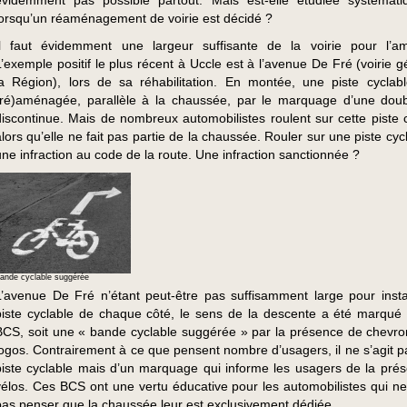
évidemment pas possible partout. Mais est-elle étudiée systémat
lorsqu’un réaménagement de voirie est décidé ?
Il faut évidemment une largeur suffisante de la voirie pour l’a
L’exemple positif le plus récent à Uccle est à l’avenue De Fré (voirie 
la Région), lors de sa réhabilitation. En montée, une piste cyclab
(ré)aménagée, parallèle à la chaussée, par le marquage d’une doub
discontinue. Mais de nombreux automobilistes roulent sur cette piste c
alors qu’elle ne fait pas partie de la chaussée. Rouler sur une piste cyc
une infraction au code de la route. Une infraction sanctionnée ?
ande cyclable suggérée
L’avenue De Fré n’étant peut-être pas suffisamment large pour insta
piste cyclable de chaque côté, le sens de la descente a été marqué
BCS, soit une « bande cyclable suggérée » par la présence de chevro
logos. Contrairement à ce que pensent nombre d’usagers, il ne s’agit p
piste cyclable mais d’un marquage qui informe les usagers de la pré
vélos. Ces BCS ont une vertu éducative pour les automobilistes qui ne
pas penser que la chaussée leur est exclusivement dédiée.