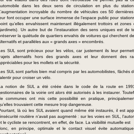
automobile dans les deux sens de circulation en plus du statio
L’augmentation incroyable du nombre de véhicules ces 50 dernière
leur font occuper une surface immense de l’espace public pour stationne
point qu’elles envahissent maintenant illégalement trottoirs et zones 
(jardinets). Un autre but de l’instauration des sens uniques est de t
préserver la quiétude de quartiers envahis de voitures qui cherchent de
alternatifs et parallèles aux « grands axes » encombrés.
Les SUL sont précieux pour les vélos, car justement ils leur permet
trajets alternatifs hors des grands axes et leur donnent des ra
appréciables pour les mollets et la sécurité.
Les SUL sont parfois bien mal compris par les automobilistes, fâchés d
alentir pour croiser un vélo.
La notion de SUL a été créée dans le code de la route en 1991
gestionnaires de la voirie ont alors été autorisés à les instaurer. Toute
de communes ont mis cette possibilité en pratique, principaleme
qu’elles trouvaient cette mesure trop dangereuse.
Pourtant, là où les SUL avaient quand même été instaurés, il est ap
l’insécurité routière n’avait pas augmenté : sur les voies en SUL, l’auto
t le cycliste se rencontrent, en effet, de face. La visibilité mutuelle est
donc, en principe, optimale et le contact visuel évite automatiqu