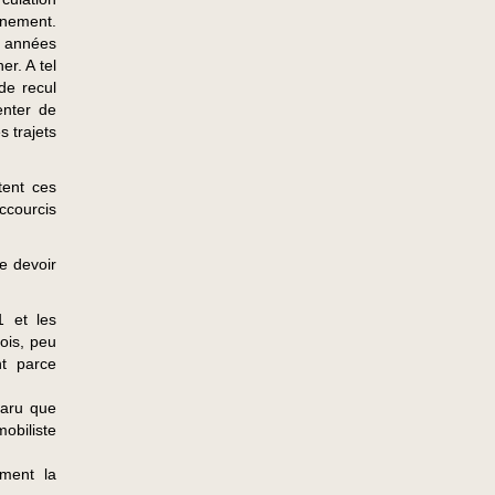
nnement.
s années
r. A tel
de recul
enter de
s trajets
tent ces
ccourcis
e devoir
 et les
fois, peu
nt parce
paru que
mobiliste
ement la