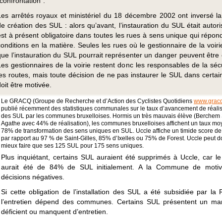
“confrontation”.
Les arrêtés royaux et ministériel du 18 décembre 2002 ont inversé la
de création des SUL : alors qu’avant, l’instauration du SUL était autori
est à présent obligatoire dans toutes les rues à sens unique qui répon
conditions en la matière. Seules les rues où le gestionnaire de la voir
que l’instauration du SUL pourrait représenter un danger peuvent être 
Les gestionnaires de la voirie restent donc les responsables de la sécu
les routes, mais toute décision de ne pas instaurer le SUL dans certai
doit être motivée.
Le GRACQ (Groupe de Recherche et d’Action des Cyclistes Quotidiens
www.grac
publié récemment des statistiques communales sur le taux d’avancement de réalis
des SUL par les communes bruxelloises. Hormis un très mauvais élève (Berchem 
Agathe avec 44% de réalisation), les communes bruxelloises affichent un taux m
78% de transformation des sens uniques en SUL. Uccle affiche un timide score d
par rapport au 97 % de Saint-Gilles, 85% d’Ixelles ou 75% de Forest. Uccle peut 
mieux faire que ses 125 SUL pour 175 sens uniques.
Plus inquiétant, certains SUL auraient été supprimés à Uccle, car le 
aurait été de 84% de SUL initialement. A la Commune de motiv
décisions négatives.
Si cette obligation de l’installation des SUL a été subsidiée par la 
l’entretien dépend des communes. Certains SUL présentent un ma
déficient ou manquent d’entretien.