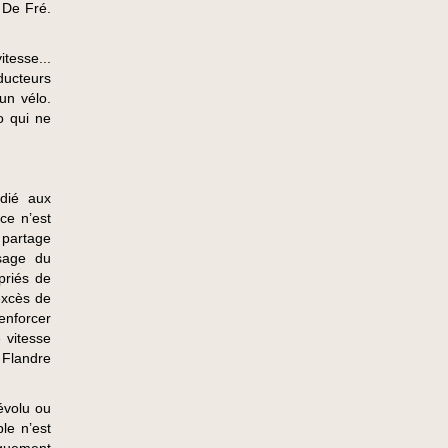
 De Fré.
tesse...
ducteurs
un vélo.
o qui ne
édié aux
ce n’est
e partage
ssage du
priés de
excès de
enforcer
 vitesse
 Flandre
dévolu ou
le n’est