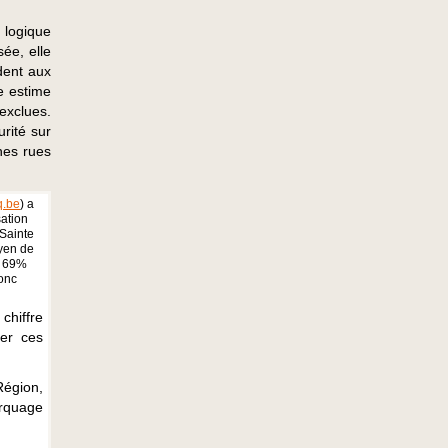
 logique
sée, elle
dent aux
ie estime
exclues.
rité sur
nes rues
q.be
) a
ation
Sainte
oyen de
e 69%
donc
chiffre
er ces
Région,
rquage