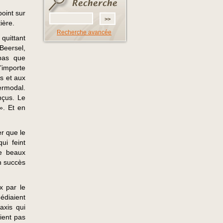
point sur
ière.
Recherche avancée
 quittant
eersel,
pas que
’importe
ns et aux
ermodal.
nçus. Le
». Et en
r que le
ui feint
de beaux
n succès
x par le
édiaient
axis qui
aient pas