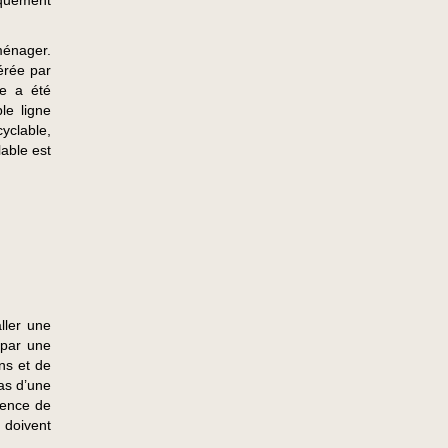
iquement
ménager.
gérée par
le a été
le ligne
yclable,
lable est
ller une
 par une
ns et de
as d’une
sence de
 doivent