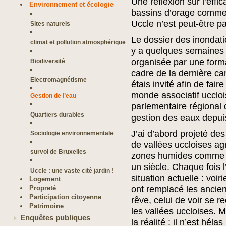
Une réflexion sur l’effi
Environnement et écologie
bassins d’orage comme 
Uccle n’est peut-être pa
Sites naturels
Le dossier des inondati
climat et pollution atmosphérique
y a quelques semaines 
organisée par une forma
Biodiversité
cadre de la dernière ca
Electromagnétisme
étais invité afin de fair
monde associatif uccloi
Gestion de l’eau
parlementaire régional 
Quartiers durables
gestion des eaux depu
J’ai d’abord projeté de
Sociologie environnementale
de vallées uccloises a
survol de Bruxelles
zones humides comme c’é
un siècle. Chaque fois l
Uccle : une vaste cité jardin !
situation actuelle : voi
Logement
Propreté
ont remplacé les ancien
Participation citoyenne
rêve, celui de voir se r
Patrimoine
les vallées uccloises. 
Enquêtes publiques
la réalité : il n’est hél