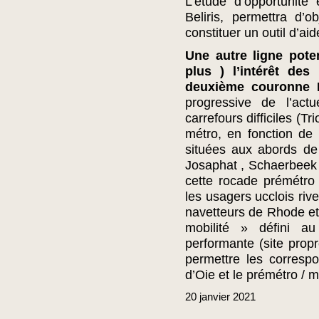
L’étude d’opportunité
Beliris, permettra d’o
constituer un outil d’aid
Une autre ligne poten
plus ) l’intérêt des
deuxième couronne 
progressive de l’act
carrefours difficiles (T
métro, en fonction de 
situées aux abords de
Josaphat , Schaerbeek -
cette rocade prémétro 
les usagers ucclois riv
navetteurs de Rhode et 
mobilité » défini 
performante (site prop
permettre les corres
d’Oie et le prémétro / m
20
janvier
2021