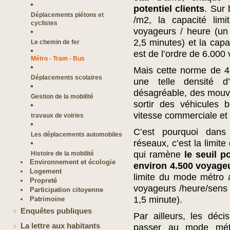
potentiel clients
. Sur
Déplacements piétons et
/m2, la capacité lim
cyclistes
voyageurs / heure (un 
2,5 minutes) et la cap
Le chemin de fer
est de l’ordre de 6.000
Métro - Tram - Bus
Mais cette norme de 4 
Déplacements scolaires
une telle densité d
désagréable, des mouv
Gestion de la mobilité
sortir des véhicules 
vitesse commerciale et
travaux de voiries
C’est pourquoi dans
Les déplacements automobiles
réseaux, c’est la limite
qui ramène
le seuil 
Histoire de la mobilité
Environnement et écologie
environ 4.500 voyageu
Logement
limite du mode métro 
Propreté
voyageurs /heure/sens 
Participation citoyenne
1,5 minute).
Patrimoine
Enquêtes publiques
Par ailleurs, les déci
La lettre aux habitants
passer au mode métr