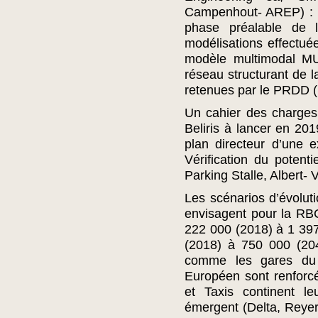
Campenhout- AREP) : E
phase préalable de 
modélisations effectué
modèle multimodal MU
réseau structurant de l
retenues par le PRDD (
Un cahier des charges
Beliris à lancer en 2019
plan directeur d’une e
Vérification du potenti
Parking Stalle, Albert- V
Les scénarios d’évolut
envisagent pour la RB
222 000 (2018) à 1 39
(2018) à 750 000 (204
comme les gares du M
Européen sont renforcé
et Taxis continent l
émergent (Delta, Reyer