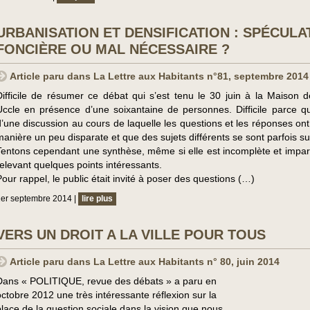
URBANISATION ET DENSIFICATION : SPÉCULA
FONCIÈRE OU MAL NÉCESSAIRE ?
Article paru dans La Lettre aux Habitants n°81, septembre 2014
Difficile de résumer ce débat qui s’est tenu le 30 juin à la Maison d
Uccle en présence d’une soixantaine de personnes. Difficile parce qu’i
d’une discussion au cours de laquelle les questions et les réponses ont
manière un peu disparate et que des sujets différents se sont parfois s
Tentons cependant une synthèse, même si elle est incomplète et imparf
relevant quelques points intéressants.
Pour rappel, le public était invité à poser des questions (…)
er septembre 2014 |
lire plus
VERS UN DROIT A LA VILLE POUR TOUS
Article paru dans La Lettre aux Habitants n° 80, juin 2014
Dans « POLITIQUE, revue des débats » a paru en
octobre 2012 une très intéressante réflexion sur la
place de la question sociale dans la vision que nous