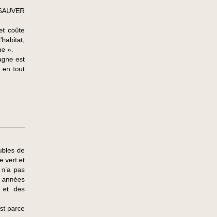
 SAUVER
et coûte
’habitat,
ne ».
agne est
 en tout
ubles de
e vert et
 n’a pas
s années
s et des
st parce