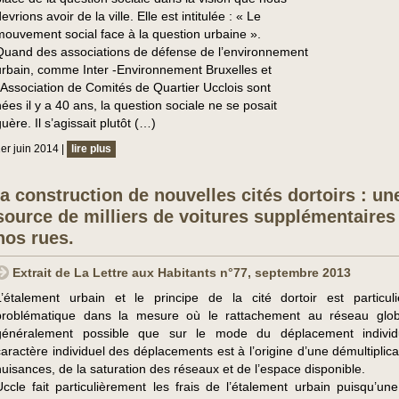
evrions avoir de la ville. Elle est intitulée : « Le
mouvement social face à la question urbaine ».
Quand des associations de défense de l’environnement
urbain, comme Inter -Environnement Bruxelles et
l’Association de Comités de Quartier Ucclois sont
nées il y a 40 ans, la question sociale ne se posait
uère. Il s’agissait plutôt (…)
er juin 2014 |
lire plus
la construction de nouvelles cités dortoirs : un
source de milliers de voitures supplémentaires
nos rues.
Extrait de La Lettre aux Habitants n°77, septembre 2013
L’étalement urbain et le principe de la cité dortoir est particul
problématique dans la mesure où le rattachement au réseau glob
généralement possible que sur le mode du déplacement individ
caractère individuel des déplacements est à l’origine d’une démultiplic
nuisances, de la saturation des réseaux et de l’espace disponible.
Uccle fait particulièrement les frais de l’étalement urbain puisqu’un