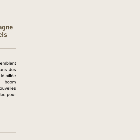
agne
els
semblent
dans des
étaillée
ce boom
ouvelles
les pour