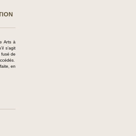
TION
e Arts à
l s’agit
 fusé de
uccédés.
aite, en