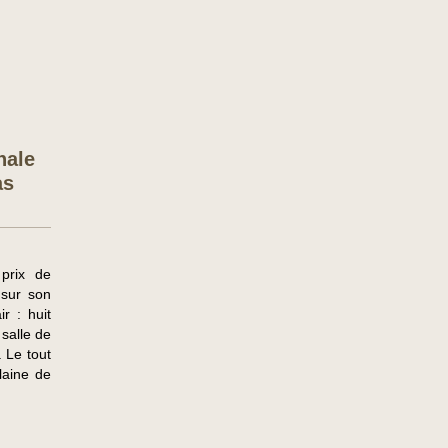
nale
as
prix de
 sur son
r : huit
 salle de
. Le tout
laine de