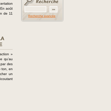
ertation
 En août
on de 11
Recherche avancée
LA
E
action »
ce qu’au
 par des
e ton, en
rcher un
écoutant