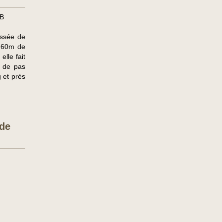
B
ussée de
n 60m de
elle fait
n de pas
 et près
 de