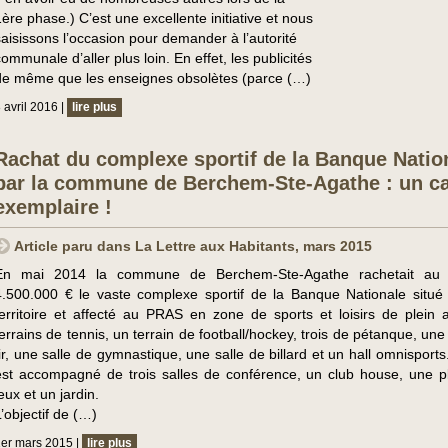
1ère phase.) C’est une excellente initiative et nous
saisissons l’occasion pour demander à l’autorité
ommunale d’aller plus loin. En effet, les publicités
de même que les enseignes obsolètes (parce (…)
 avril 2016 |
lire plus
Rachat du complexe sportif de la Banque Natio
par la commune de Berchem-Ste-Agathe : un c
exemplaire !
Article paru dans La Lettre aux Habitants, mars 2015
En mai 2014 la commune de Berchem-Ste-Agathe rachetait au 
4.500.000 € le vaste complexe sportif de la Banque Nationale situé
territoire et affecté au PRAS en zone de sports et loisirs de plein ai
terrains de tennis, un terrain de football/hockey, trois de pétanque, une
tir, une salle de gymnastique, une salle de billard et un hall omnisports
est accompagné de trois salles de conférence, un club house, une p
eux et un jardin.
L’objectif de (…)
er mars 2015 |
lire plus