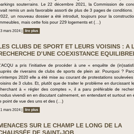
parkings souterrains. Le 22 décembre 2021, la Commission de conc
avait remis un avis favorable assorti de plus de 3 pages de conditions.
2022, un nouveau dossier a été introduit, toujours pour la constructi
immeubles, mais cette fois pour 229 logements et (…)
3 mars 2024 |
lire plus
LES CLUBS DE SPORT ET LEURS VOISINS : A 
RECHERCHE D’UNE COEXISTANCE EQUILIBRE
L’ACQU a pris l’initiative de procéder à une « enquête de (in)satisf
auprès de riverains de clubs de sports de plein air. Pourquoi ? Par
printemps 2020 elle a été mise au courant de protestations soulevées
voisins de 3 clubs. Et, plutôt que de traiter le problème en durcissant l
cherchant à « régler des comptes », il a paru préférable de reche
modus vivendi en en discutant calmement, en entendant et surtout en 
le point de vue des uns et des (…)
1 mars 2024 |
lire plus
MENACES SUR LE CHAMP LE LONG DE LA
CHAUSSÉE DE SAINT-JOB