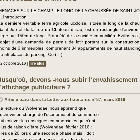
MENACES SUR LE CHAMP LE LONG DE LA CHAUSSÉE DE SAINT-JO
1. Introduction
La dernière véritable terre agricole uccloise, située le long de la cha
Saint-Job et de la rue du Château d’Eau, est un rectangle d’enviro
large sur 150m de long. Propriété de la société immobilière Evillas s.a., 
l’objet d’une demande de permis de lotir portant sur la constructio
moins de 9 immeubles, comprenant 34 appartements de haut standing
de 56 places de parking. Ce (…)
2 octobre 2016 |
lire plus
Jusqu’où, devons -nous subir l’envahissement
l’affichage publicitaire ?
Article paru dans la Lettre aux habitants n°87, mars 2016
La lecture du Wolvendael nous apprend que
l’échevin en charge de l’économie et du commerce
fait enlever les enseignes commerciales qui n’ont
plus de raison d’être (Wolvendael février 2016 :
près de 20 lors d’une seconde phase mais il doit
y en avoir eu de nombreuses autres lors de la