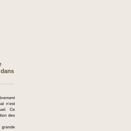
e
 dans
ièrement
al n’est
uel. Ce
ation des
e grande