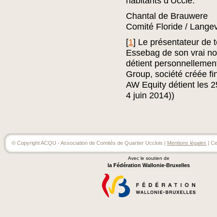
habitants d’Uccle.
Chantal de Brauwere
Comité Floride / Lange
[
1
]
Le présentateur de t
Essebag de son vrai nom
détient personnellemen
Group, société créée f
AW Equity détient les 2
4 juin 2014))
© Copyright ACQU - Association de Comités de Quartier Ucclois |
Mentions légales
| Ce
Avec le soutien de
la Fédération Wallonie-Bruxelles