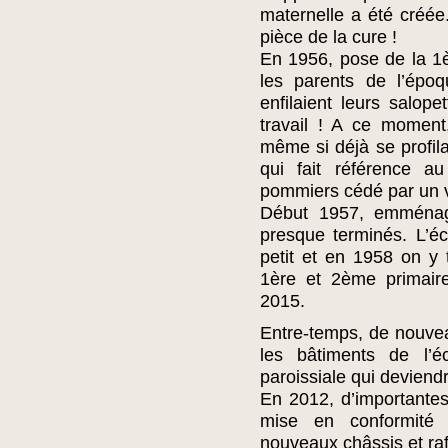
maternelle a été créé
pièce de la cure !
En 1956, pose de la 1è
les parents de l’époq
enfilaient leurs salope
travail ! A ce moment
même si déjà se profila
qui fait référence a
pommiers cédé par un v
Début 1957, emménag
presque terminés. L’éc
petit et en 1958 on y 
1ère et 2ème primaire
2015.
Entre-temps, de nouvea
les bâtiments de l’é
paroissiale qui deviend
En 2012, d’importante
mise en conformité de
nouveaux châssis et ra