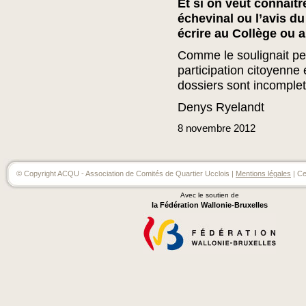
Et si on veut connaîtr
échevinal ou l’avis du
écrire au Collège ou 
Comme le soulignait pe
participation citoyenne 
dossiers sont incomplet
Denys Ryelandt
8
novembre
2012
© Copyright ACQU - Association de Comités de Quartier Ucclois |
Mentions légales
| Ce
Avec le soutien de
la Fédération Wallonie-Bruxelles