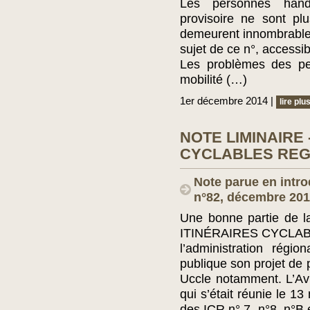
Les personnes han
provisoire ne sont p
demeurent innombrables 
sujet de ce n°, accessibi
Les problèmes des pe
mobilité (…)
1er décembre 2014 |
lire plu
NOTE LIMINAIRE 
CYCLABLES RE
Note parue en intro
n°82, décembre 20
Une bonne partie de 
ITINÉRAIRES CYCLABL
l’administration régi
publique son projet de p
Uccle notamment. L’Av
qui s’était réunie le 
des ICR n° 7, n°8, n°B