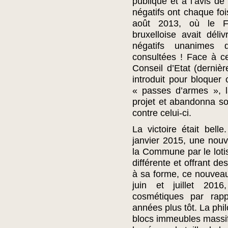
publique et à l’avis de
négatifs ont chaque foi
août 2013, où le F
bruxelloise avait déli
négatifs unanimes de
consultées ! Face à c
Conseil d’Etat (dernièr
introduit pour bloquer
« passes d’armes », la
projet et abandonna s
contre celui-ci.
La victoire était bell
janvier 2015, une nou
la Commune par le lot
différente et offrant de
à sa forme, ce nouveau
juin et juillet 201
cosmétiques par rap
années plus tôt. La phi
blocs immeubles massif