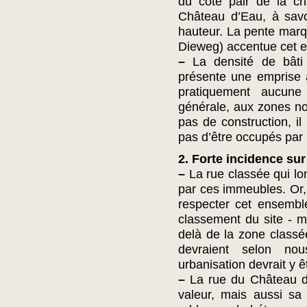
du côté pair de la c
Château d’Eau, à savo
hauteur. La pente marq
Dieweg) accentue cet e
–
La densité de bâti s
présente une emprise a
pratiquement aucune
générale, aux zones no
pas de construction, i
pas d’être occupés par l
2. Forte incidence sur
–
La rue classée qui lo
par ces immeubles. Or, 
respecter cet ensembl
classement du site - m
delà de la zone classé
devraient selon no
urbanisation devrait y ê
–
La rue du Château d’
valeur, mais aussi sa