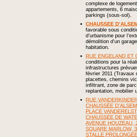
complexe de logement
appartements, 6 maiso
parkings (sous-sol).
CHAUSSEE D’ALSEM
favorable sous condit
d’urbanisme pour l’ex
démolition d’un garage
habitation.
RUE ENGELAND ET 
conditions pour la réal
infrastructures prévues
février 2011 (Travaux c
placettes, chemins vic
infiltrant, zone de par
replantation, mobilier 
RUE VANDERKINDERE
CHAUSSÉE D’ALSEMB
PLACE VANDERELST,
CHAUSSÉE DE WATER
AVENUE HOUZEAU, 2
SQUARE MARLOW, 3-
STALLE PROLONGÉE,