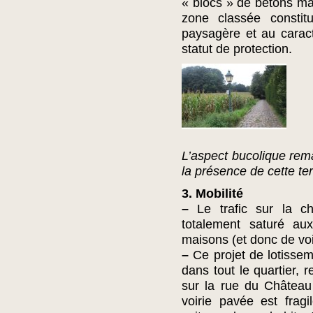
« blocs » de bétons ma
zone classée constit
paysagère et au carac
statut de protection.
L’aspect bucolique rem
la présence de cette ter
3. Mobilité
–
Le trafic sur la ch
totalement saturé au
maisons (et donc de voi
–
Ce projet de lotisse
dans tout le quartier, 
sur la rue du Château 
voirie pavée est fragi