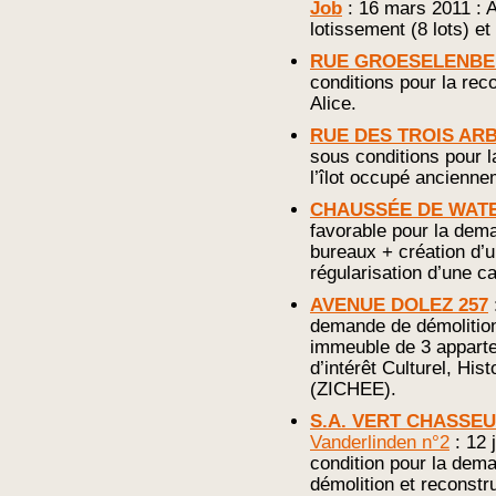
Job
: 16 mars 2011 : A
lotissement (8 lots) e
RUE GROESELENB
conditions pour la rec
Alice.
RUE DES TROIS AR
sous conditions pour l
l’îlot occupé ancienne
CHAUSSÉE DE WATE
favorable pour la dem
bureaux + création d’
régularisation d’une ca
AVENUE DOLEZ 257
demande de démolition
immeuble de 3 apparte
d’intérêt Culturel, Hi
(ZICHEE).
S.A. VERT CHASSE
Vanderlinden n°2
: 12 
condition pour la deman
démolition et reconst