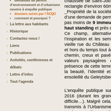
chaussée de Saint-Job
demandes de permis
d’environnement et d’urbanisme
rectangle d’environ 60
soumis à enquête publique
_Propriété de la société 
dossiers suivis par l’ACQU
d’une demande de permis
comment et pourquoi ?
pas moins de
9 immeu
La lettre aux habitants
haut standing
et près
Historique
Ce champ, alternat
Contactez-nous !
l’inspiration et les sem
vieille rue du Châtea
Liens
et hors du temps tout à 
Publications
chemin, creux et pavé
Activités, conférences et
valeurs paysagères e
présence de cette terre 
débats
la beauté, l’identité e
Lettre d’infos
ensoleillé du Geleytsbe
Tout l’agenda
L’enquête publique sur
2016 (durant les gran
difficile…). Malgré cela
transmis à l’Urbanisme