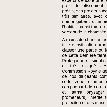
espérons encore une is
projet de lotissement. 
précis, ses projets suc
très similaires, ave
même gabarit d’immeu
l’habitat constitué d
versant de la chaussée
A moins de changer le
telle densification urb
classer une partie ou l
de cette dernière terr
Protéger une « simple s
et très éloigné de
Commission Royale des
de nos dirigeants com
cette zone champêt
campagnard de notre com
et l’attrait paysage
promeneurs), mérite t
protection et des mesur