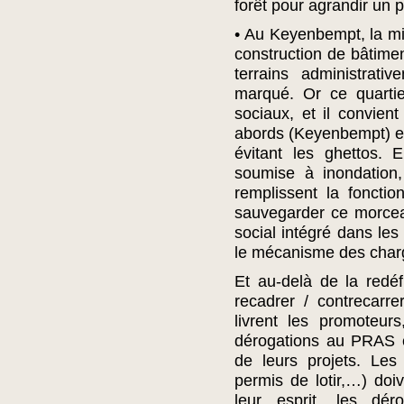
forêt pour agrandir un p
• Au Keyenbempt, la min
construction de bâtime
terrains administrati
marqué. Or ce quarti
sociaux, et il convien
abords (Keyenbempt) et 
évitant les ghettos.
soumise à inondation,
remplissent la foncti
sauvegarder ce morcea
social intégré dans les
le mécanisme des char
Et au-delà de la redéf
recadrer / contrecarre
livrent les promoteur
dérogations au PRAS e
de leurs projets. Le
permis de lotir,…) doiv
leur esprit, les dér