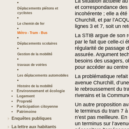
La situation actuelle au
et correspondance des 
Déplacements piétons et
incohérente ; elle a ét
cyclistes
Churchill, et par l’ACQ
Le chemin de fer
lignes 3 et 7, soit un re
Métro - Tram - Bus
La STIB argue de son re
par le fait que celle-ci 
Déplacements scolaires
régularité de passage d
assurée. Argument tech
Gestion de la mobilité
besoins des usagers, o
travaux de voiries
pour accéder au centre 
Les déplacements automobiles
La problématique refait
avenue Churchill, d’une
Histoire de la mobilité
le rebroussement du tra
Environnement et écologie
riverains et la Commun
Logement
Propreté
Un autre proposition av
Participation citoyenne
le terminus du tram 7 à 
Patrimoine
n’est pas meilleure. En 
Enquêtes publiques
un terminus sur l’avenue
La lettre aux habitants