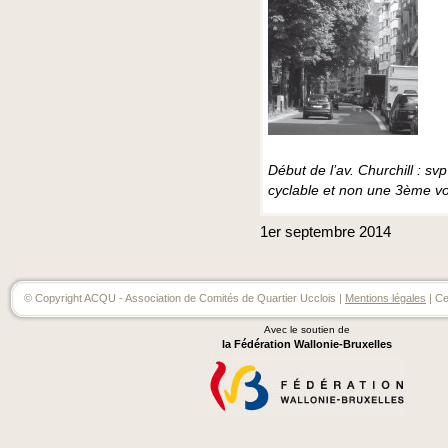
Début de l’av. Churchill : sv
cyclable et non une 3ème vo
1er
septembre
2014
© Copyright ACQU - Association de Comités de Quartier Ucclois |
Mentions légales
| Ce
Avec le soutien de
la Fédération Wallonie-Bruxelles