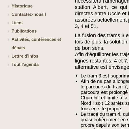
nécessitera l’aménagem
Historique
station Albert, ce qu
directes entre Uccle et l
Contactez-nous !
assurées actuellement 
Liens
3, 4 et 51.
Publications
La fusion des trams 3 e
Activités, conférences et
fois de plus, la solution
de bon sens.
débats
Afin d’équilibrer les tra
Lettre d’infos
lignes restantes, 4 et 7
Tout l’agenda
alternative est envisage
Le tram 3 est supprimé
Afin de ne pas allong
le parcours du tram 7,
parcours est prolongé 
Churchill et limité à la
Nord ; soit 12 arrêts 
tous en site propre.
Le tracé du tram 4, qu
quasi entièrement en s
propre depuis son term