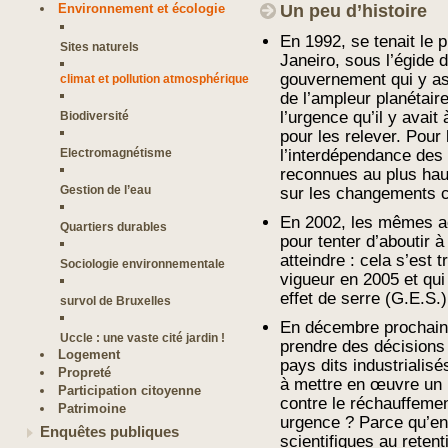
Environnement et écologie
Un peu d’histoire
En 1992, se tenait le 
Sites naturels
Janeiro, sous l’égide 
gouvernement qui y ass
climat et pollution atmosphérique
de l’ampleur planétair
l’urgence qu’il y avai
Biodiversité
pour les relever. Pour l
Electromagnétisme
l’interdépendance des
reconnues au plus hau
Gestion de l’eau
sur les changements cl
En 2002, les mêmes ac
Quartiers durables
pour tenter d’aboutir à
atteindre : cela s’est 
Sociologie environnementale
vigueur en 2005 et qui
effet de serre (G.E.S.)
survol de Bruxelles
En décembre prochain
Uccle : une vaste cité jardin !
prendre des décisions
Logement
pays dits industrialis
Propreté
à mettre en œuvre un 
Participation citoyenne
contre le réchauffemen
Patrimoine
urgence ? Parce qu’en
Enquêtes publiques
scientifiques au reten