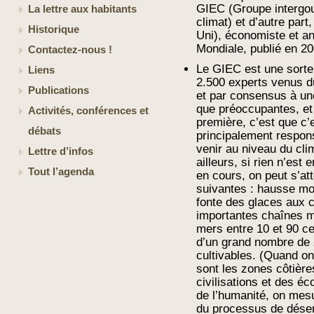
GIEC (Groupe intergouv
La lettre aux habitants
climat) et d’autre pa
Historique
Uni), économiste et a
Mondiale, publié en 20
Contactez-nous !
Le GIEC est une sorte
Liens
2.500 experts venus du
Publications
et par consensus à un
que préoccupantes, e
Activités, conférences et
première, c’est que c’e
débats
principalement respon
venir au niveau du cli
Lettre d’infos
ailleurs, si rien n’est 
Tout l’agenda
en cours, on peut s’a
suivantes : hausse mo
fonte des glaces aux ca
importantes chaînes m
mers entre 10 et 90 c
d’un grand nombre de z
cultivables. (Quand on 
sont les zones côtièr
civilisations et des é
de l’humanité, on mes
du processus de désert