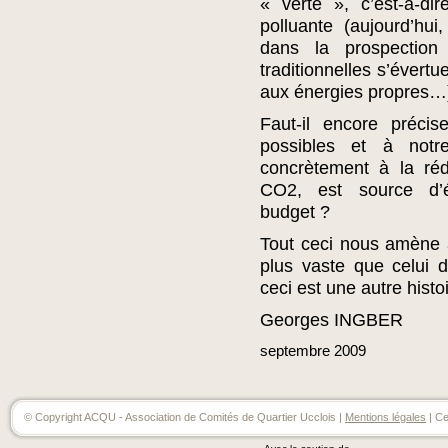
« verte », c’est-à-di
polluante (aujourd’hui
dans la prospection
traditionnelles s’évert
aux énergies propres…
Faut-il encore préci
possibles et à notre
concrètement à la ré
CO2, est source d’é
budget ?
Tout ceci nous amène 
plus vaste que celui 
ceci est une autre hist
Georges INGBER
septembre
2009
© Copyright ACQU - Association de Comités de Quartier Ucclois |
Mentions légales
| Ce