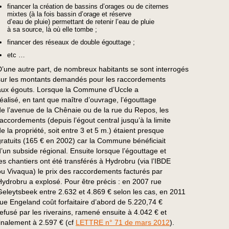
financer la création de bassins d’orages ou de citernes
mixtes (à la fois bassin d’orage et réserve
d’eau de pluie) permettant de retenir l’eau de pluie
à sa source, là où elle tombe ;
financer des réseaux de double égouttage ;
etc …
D’une autre part, de nombreux habitants se sont interrogés
sur les montants demandés pour les raccordements
aux égouts. Lorsque la Commune d’Uccle a
réalisé, en tant que maître d’ouvrage, l’égouttage
de l’avenue de la Chênaie ou de la rue du Repos, les
raccordements (depuis l’égout central jusqu’à la limite
de la propriété, soit entre 3 et 5 m.) étaient presque
gratuits (165 € en 2002) car la Commune bénéficiait
d’un subside régional. Ensuite lorsque l’égouttage et
les chantiers ont été transférés à Hydrobru (via l’IBDE
ou Vivaqua) le prix des raccordements facturés par
Hydrobru a explosé. Pour être précis : en 2007 rue
Geleytsbeek entre 2.632 et 4.869 € selon les cas, en 2011
rue Engeland coût forfaitaire d’abord de 5.220,74 €
refusé par les riverains, ramené ensuite à 4.042 € et
finalement à 2.597 € (cf
LETTRE n° 71 de mars 2012
).