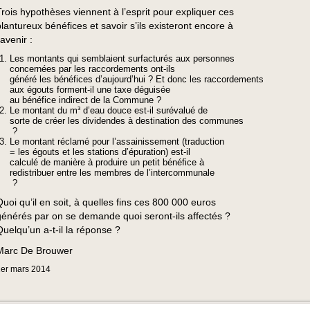
Trois hypothèses viennent à l’esprit pour expliquer ces
plantureux bénéfices et savoir s’ils existeront encore à
’avenir :
Les montants qui semblaient surfacturés aux personnes
concernées par les raccordements ont-ils
généré les bénéfices d’aujourd’hui ? Et donc les raccordements
aux égouts forment-il une taxe déguisée
au bénéfice indirect de la Commune ?
Le montant du m³ d’eau douce est-il surévalué de
sorte de créer les dividendes à destination des communes
?
Le montant réclamé pour l’assainissement (traduction
= les égouts et les stations d’épuration) est-il
calculé de manière à produire un petit bénéfice à
redistribuer entre les membres de l’intercommunale
?
Quoi qu’il en soit, à quelles fins ces 800 000 euros
générés par on se demande quoi seront-ils affectés ?
Quelqu’un a-t-il la réponse ?
Marc De Brouwer
er
mars
2014