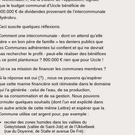
que le budget communal d’Uccle bénéficie de
800.000 € de dividendes provenant de l’intercommunale
Hydrobru.
Ceci suscite quelques réflexions.
Comment une intercommunale - dont on attend qu’elle
gère « en bon père de famille » les deniers publics que
les Communes adhérentes lui confient et qui ne devrait
pas rechercher le profit - peut-elle réaliser des bénéfices
à ce point plantureux ? 800.000 € rien que pour Uccle !
Est-ce sa mission de financer les communes membres ?
Si la réponse est oui (?) , nous ne pouvons qu’espérer
que cette manne financière soit réinvestie dans le domaine
qui l’a générée : celui de l’eau, de sa production,
de sa consommation et de sa gestion. Nous pouvons
formuler quelques souhaits (dont l’un est explicité dans
un autre article de cette même Lettre) et espérer que la
Commune utilise cet argent pour, par exemple :
recréer des zones humides dans les vallées du
Geleytsbeek (vallée de Saint-Job) et de l’Ukkelbeek
(rue du Doyenné, de Stalle et avenue De Fré) :