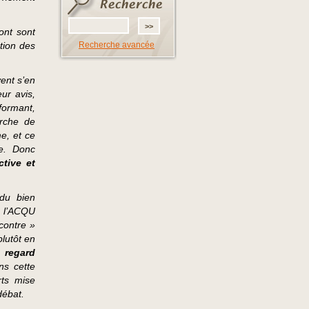
dont sont
tion des
Recherche avancée
vent s’en
eur avis,
formant,
erche de
me, et ce
re. Donc
ctive et
 du bien
e l’ACQU
 contre »
lutôt en
n regard
ns cette
rts mise
débat.