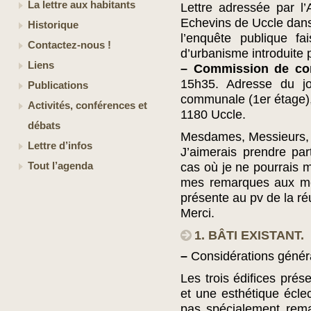
La lettre aux habitants
Lettre adressée par 
Echevins de Uccle dans
Historique
l’enquête publique f
Contactez-nous !
d’urbanisme introduite 
Liens
–
Commission de con
15h35. Adresse du jo
Publications
communale (1er étage),
Activités, conférences et
1180 Uccle.
débats
Mesdames, Messieurs,
Lettre d’infos
J’aimerais prendre pa
Tout l’agenda
cas où je ne pourrais m
mes remarques aux me
présente au pv de la ré
Merci.
1. BÂTI EXISTANT.
–
Considérations génér
Les trois édifices prés
et une esthétique écle
pas spécialement rema