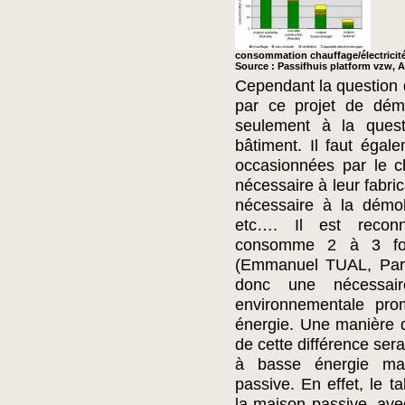
consommation chauffage/électricit
Source : Passifhuis platform vzw, A
Cependant la question 
par ce projet de démo
seulement à la questi
bâtiment. Il faut égal
occasionnées par le c
nécessaire à leur fabric
nécessaire à la démol
etc…. Il est reconn
consomme 2 à 3 fois
(Emmanuel TUAL, Pari
donc une nécessair
environnementale pro
énergie. Une manière d
de cette différence ser
à basse énergie mai
passive. En effet, le t
la maison passive, av