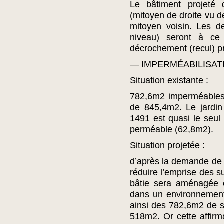
Le bâtiment projeté
(mitoyen de droite vu d
mitoyen voisin. Les d
niveau) seront à ce 
décrochement (recul) p
— IMPERMÉABILISAT
Situation existante :
782,6m2 imperméables p
de 845,4m2. Le jardi
1491 est quasi le seul
perméable (62,8m2).
Situation projetée :
d’après la demande de p
réduire l’emprise des s
bâtie sera aménagée e
dans un environnement
ainsi des 782,6m2 de s
518m2. Or cette affirma