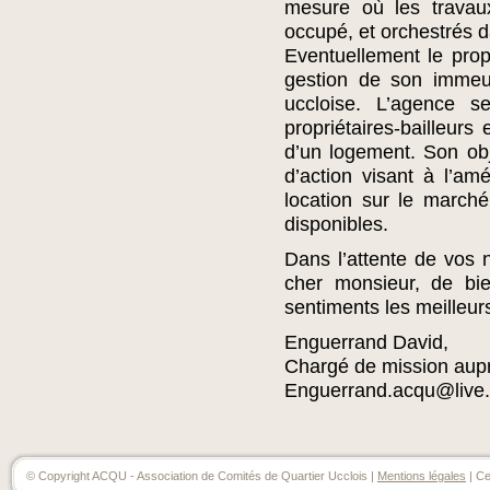
mesure où les travaux
occupé, et orchestrés d
Eventuellement le propr
gestion de son immeub
uccloise. L’agence s
propriétaires-bailleur
d’un logement. Son obj
d’action visant à l’am
location sur le march
disponibles.
Dans l’attente de vos 
cher monsieur, de bie
sentiments les meilleur
Enguerrand David,
Chargé de mission aup
Enguerrand.acqu@live
© Copyright ACQU - Association de Comités de Quartier Ucclois |
Mentions légales
| Ce