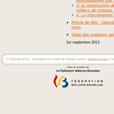
inévitablement une 
3. la construction d
milliers de voiture
4. Le morcellement 
Article de tête :
Deuxiè
verts
Table des matières gé
1er
septembre
2013
© Copyright ACQU - Association de Comités de Quartier Ucclois |
Mentions légales
| Ce
Avec le soutien de
la Fédération Wallonie-Bruxelles