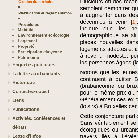
Plusieurs études récen
Gestion du territoire
semblent démontrer que
Planification et réglementation
à augmenter dans des 
décennies à venir
[
1
]
Procédures
indique que les be
Mobilité
démographique se situ
Environnement et écologie
Logement
places nouvelles dan
Propreté
logements adaptés et a
Participation citoyenne
à revenu modeste, pou
Patrimoine
les personnes âgées (l
Enquêtes publiques
Notons que les jeunes
La lettre aux habitants
continuent à quitter B
Historique
(brabançonne ou bruxe
Contactez-nous !
pour le même prix d’un 
Généralement ces ex-cit
Liens
(loisirs) à Bruxelles-cen
Publications
Cette conjoncture partic
Activités, conférences et
Sans véritablement se 
débats
écologiques ou urbanis
travers liés à l’étal
Lettre d’infos