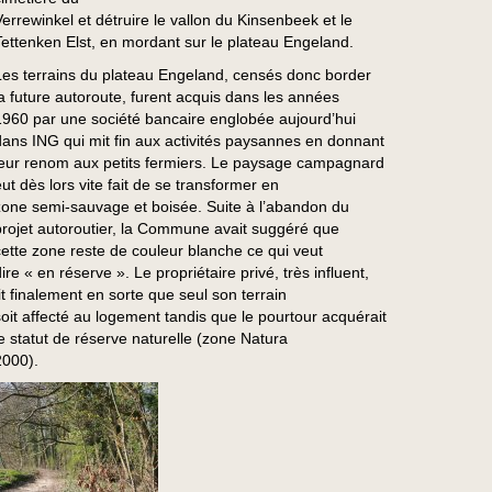
Verrewinkel et détruire le vallon du Kinsenbeek et le
Tettenken Elst, en mordant sur le plateau Engeland.
Les terrains du plateau Engeland, censés donc border
la future autoroute, furent acquis dans les années
1960 par une société bancaire englobée aujourd’hui
dans ING qui mit fin aux activités paysannes en donnant
leur renom aux petits fermiers. Le paysage campagnard
eut dès lors vite fait de se transformer en
zone semi-sauvage et boisée. Suite à l’abandon du
projet autoroutier, la Commune avait suggéré que
cette zone reste de couleur blanche ce qui veut
ire « en réserve ». Le propriétaire privé, très influent,
fit finalement en sorte que seul son terrain
soit affecté au logement tandis que le pourtour acquérait
le statut de réserve naturelle (zone Natura
2000).