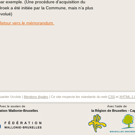
par exemple. (Une procédure d’acquisition du
Broek a été initiée par la Commune, mais n’a plus
évolué)
Retour vers le mémorandum.
artier Ucclois |
Mentions légales
| Ce site respecte les standards du web
CSS
et
XHTML 1.
Avec le soutien de
Avec l'aide de
ation Wallonie-Bruxelles
la Région de Bruxelles - Ca