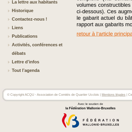
La lettre aux habitants
volumes constructibles 
Historique
ci-dessous). Ces augme
le gabarit actuel du b
Contactez-nous !
rapport aux gabarits mo
Liens
retour à l’article principa
Publications
Activités, conférences et
débats
Lettre d’infos
Tout l’agenda
© Copyright ACQU - Association de Comités de Quartier Ucclois |
Mentions légales
| Ce
Avec le soutien de
la Fédération Wallonie-Bruxelles