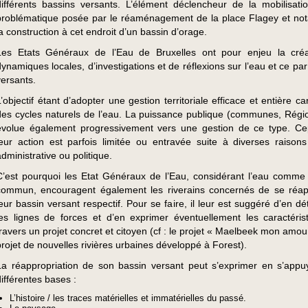
différents bassins versants. L’élément déclencheur de la mobilisatio
problématique posée par le réaménagement de la place Flagey et n
la construction à cet endroit d’un bassin d’orage.
Les Etats Généraux de l’Eau de Bruxelles ont pour enjeu la cré
dynamiques locales, d’investigations et de réflexions sur l’eau et ce pa
versants.
L’objectif étant d’adopter une gestion territoriale efficace et entière c
des cycles naturels de l’eau. La puissance publique (communes, Régi
évolue également progressivement vers une gestion de ce type. C
leur action est parfois limitée ou entravée suite à diverses raisons
administrative ou politique.
C’est pourquoi les Etat Généraux de l’Eau, considérant l’eau comme
commun, encouragent également les riverains concernés de se réap
leur bassin versant respectif. Pour se faire, il leur est suggéré d’en d
les lignes de forces et d’en exprimer éventuellement les caractéris
travers un projet concret et citoyen (cf : le projet « Maelbeek mon amou
projet de nouvelles rivières urbaines développé à Forest).
La réappropriation de son bassin versant peut s’exprimer en s’appu
différentes bases :
L’histoire / les traces matérielles et immatérielles du passé.