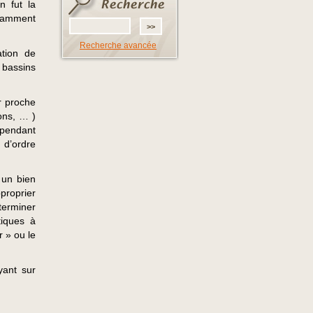
n fut la
otamment
Recherche avancée
ation de
r bassins
ar proche
ons, … )
ependant
 d’ordre
 un bien
proprier
éterminer
tiques à
r » ou le
yant sur