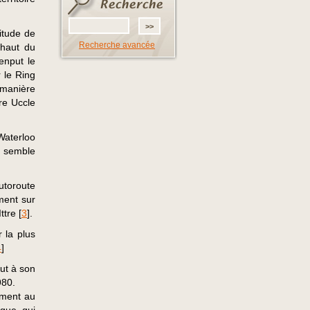
titude de
Recherche avancée
 haut du
enput le
r le Ring
 manière
re Uccle
Waterloo
) semble
utoroute
ment sur
ttre
[
3
]
.
 la plus
4
]
ut à son
980.
ement au