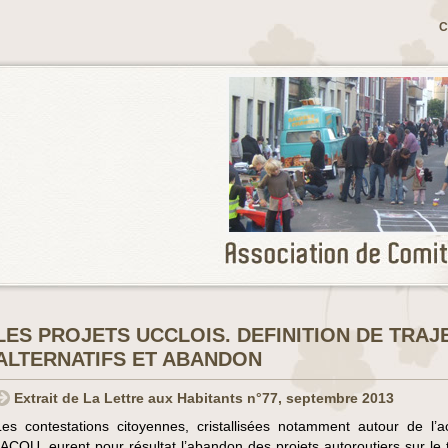
C
LES PROJETS UCCLOIS. DEFINITION DE TRAJ
ALTERNATIFS ET ABANDON
Extrait de La Lettre aux Habitants n°77, septembre 2013
Les contestations citoyennes, cristallisées notamment autour de l’a
l’ACQU, eurent pour résultat l’abandon des projets autoroutiers sur le t