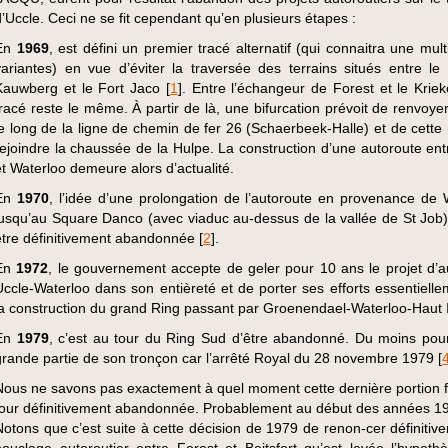
d’Uccle. Ceci ne se fit cependant qu’en plusieurs étapes :
En
1969
, est défini un premier tracé alternatif (qui connaitra une mul
variantes) en vue d’éviter la traversée des terrains situés entre le
Kauwberg et le Fort Jaco
[
1
]
. Entre l’échangeur de Forest et le Kriek
tracé reste le même. À partir de là, une bifurcation prévoit de renvoye
le long de la ligne de chemin de fer 26 (Schaerbeek-Halle) et de cette
rejoindre la chaussée de la Hulpe. La construction d’une autoroute ent
et Waterloo demeure alors d’actualité.
En
1970
, l’idée d’une prolongation de l’autoroute en provenance de 
jusqu’au Square Danco (avec viaduc au-dessus de la vallée de St Job
être définitivement abandonnée
[
2
]
.
En
1972
, le gouvernement accepte de geler pour 10 ans le projet d’a
Uccle-Waterloo dans son entièreté et de porter ses efforts essentielle
la construction du grand Ring passant par Groenendael-Waterloo-Haut I
En
1979
, c’est au tour du Ring Sud d’être abandonné. Du moins pour
grande partie de son tronçon car l’arrêté Royal du 28 novembre 1979
[
Nous ne savons pas exactement à quel moment cette dernière portion f
tour définitivement abandonnée. Probablement au début des années 1
Notons que c’est suite à cette décision de 1979 de renon-cer définitiv