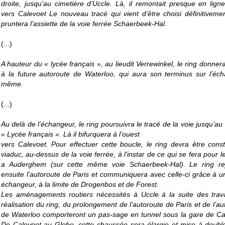
droite, jusqu’au cimetière d’Uccle. Là, il remontait presque en ligne
vers Calevoet Le nouveau tracé qui vient d’être choisi définitiveme
pruntera l’assiette de la voie ferrée Schaerbeek-Hal.
(...)
A hauteur du « lycée français », au lieudit Verrewinkel, le ring donner
à la future autoroute de Waterloo, qui aura son terminus sur l’éc
même.
(...)
Au delà de l’échangeur, le ring poursuivra le tracé de la voie jusqu’au
« Lycée français ». Là il bifurquera à l’ouest
vers Calevoet. Pour effectuer cette boucle, le ring devra être const
viaduc, au-dessus de la voie ferrée, à l’instar de ce qui se fera pour l
a Auderghem (sur cette même voie Schaerbeek-Hal). Le ring rej
ensuite l’autoroute de Paris et communiquera avec celle-ci grâce à u
échangeur, à la limite de Drogenbos et de Forest.
Les aménagements routiers nécessités à Uccle à la suite des tra
réalisation du ring, du prolongement de l’autoroute de Paris et de l’au
de Waterloo comporteront un pas-sage en tunnel sous la gare de Ca
De Calevoet au Globe, cette chaussée sera élargie et mise à doubl