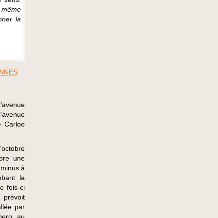
de même
ner la
ENNES
l’avenue
l’avenue
e Carloo
’octobre
core une
erminus à
bant la
 fois-ci
 prévoit
llée par
berg, au