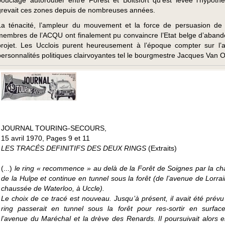
bouclage autoroutier entre Forest et Boitsfort qu’est levée l’hypoth
grevait ces zones depuis de nombreuses années.
La ténacité, l’ampleur du mouvement et la force de persuasion de 
membres de l’ACQU ont finalement pu convaincre l’Etat belge d’aband
projet. Les Ucclois purent heureusement à l’époque compter sur l’
personnalités politiques clairvoyantes tel le bourgmestre Jacques Van O
JOURNAL TOURING-SECOURS,
15 avril 1970, Pages 9 et 11
LES TRACÉS DEFINITIFS DES DEUX RINGS
(Extraits)
(...)
le ring « recommence » au delà de la Forêt de Soignes par la c
de la Hulpe et continue en tunnel sous la forêt (de l’avenue de Lorrai
chaussée de Waterloo, à Uccle).
Le choix de ce tracé est nouveau. Jusqu’à présent, il avait été prévu
ring passerait en tunnel sous la forêt pour res-sortir en surfac
l’avenue du Maréchal et la drève des Renards. Il poursuivait alors e