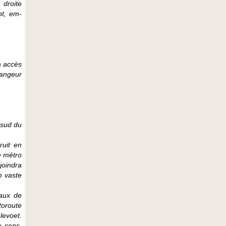
 droite
nt, em-
a accès
hangeur
 sud du
ruit en
e métro
oindra
n vaste
vaux de
toroute
levoet.
e sens.