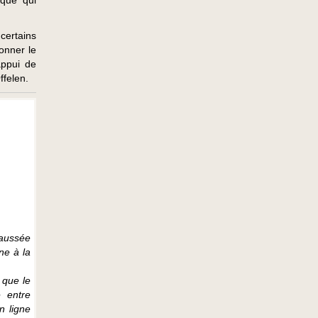
èque qui
certains
onner le
appui de
ffelen.
haussée
ne à la
 que le
e entre
n ligne