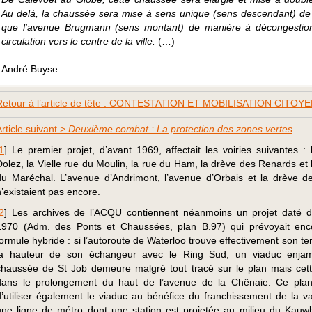
Au delà, la chaussée sera mise à sens unique (sens descendant) 
que l’avenue Brugmann (sens montant) de manière à décongestion
circulation vers le centre de la ville.
(…)
André Buyse
Retour à l’article de tête : CONTESTATION ET MOBILISATION CITOY
Article suivant >
Deuxième combat : La protection des zones vertes
1
]
Le premier projet, d’avant 1969, affectait les voiries suivantes : 
Dolez, la Vielle rue du Moulin, la rue du Ham, la drève des Renards et 
du Maréchal. L’avenue d’Andrimont, l’avenue d’Orbais et la drève d
n’existaient pas encore.
2
]
Les archives de l’ACQU contiennent néanmoins un projet daté d
1970 (Adm. des Ponts et Chaussées, plan B.97) qui prévoyait en
formule hybride : si l’autoroute de Waterloo trouve effectivement son t
la hauteur de son échangeur avec le Ring Sud, un viaduc enjam
chaussée de St Job demeure malgré tout tracé sur le plan mais cette
dans le prolongement du haut de l’avenue de la Chênaie. Ce plan
d’utiliser également le viaduc au bénéfice du franchissement de la va
une ligne de métro dont une station est projetée au milieu du Kauw