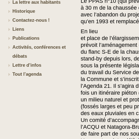
Le PPAS n°10 (qui prévo
La lettre aux habitants
à 30 m de la chaussée
Historique
avec l’abandon du proje
Contactez-nous !
qu’en 1993 et remplacé
Liens
En lieu
et place de l’élargisse
Publications
prévoit l’aménagement d
Activités, conférences et
du flanc S-E de la chau
débats
stand-by depuis lors, de
sous la présente législat
Lettre d’infos
du travail du Service de
Tout l’agenda
la Commune et s’inscri
l’Agenda 21. Il s’agira
fois un itinéraire piéto
un milieu naturel et pr
(fossés larges et peu p
des eaux pluviales en ca
Un comité d’accompagn
l’ACQU et Natagora-Bru
de faire part de nos so