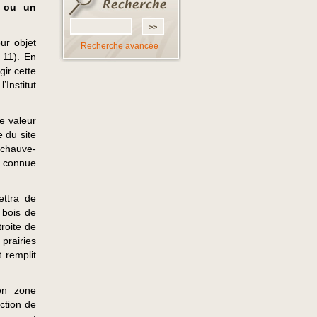
r ou un
ur objet
Recherche avancée
 11). En
gir cette
Institut
e valeur
e du site
 chauve-
as connue
ettra de
 bois de
roite de
prairies
 remplit
 en zone
ection de