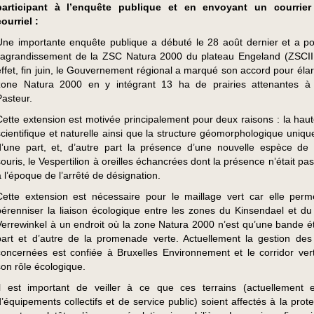
participant à l’enquête publique et en envoyant un courrie
courriel :
Une importante enquête publique a débuté le 28 août dernier et a po
l’agrandissement de la ZSC Natura 2000 du plateau Engeland (ZSCII
effet, fin juin, le Gouvernement régional a marqué son accord pour élar
zone Natura 2000 en y intégrant 13 ha de prairies attenantes à l’
Pasteur.
Cette extension est motivée principalement pour deux raisons : la haut
scientifique et naturelle ainsi que la structure géomorphologique uniqu
d’une part, et, d’autre part la présence d’une nouvelle espèce de
souris, le Vespertilion à oreilles échancrées dont la présence n’était p
à l’époque de l’arrêté de désignation.
Cette extension est nécessaire pour le maillage vert car elle perm
pérenniser la liaison écologique entre les zones du Kinsendael et du
Verrewinkel à un endroit où la zone Natura 2000 n’est qu’une bande ét
part et d’autre de la promenade verte. Actuellement la gestion des 
concernées est confiée à Bruxelles Environnement et le corridor vert
son rôle écologique.
Il est important de veiller à ce que ces terrains (actuellement
d’équipements collectifs et de service public) soient affectés à la prot