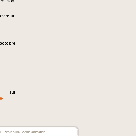
ers sont
avec un
 octobre
ié sur
e-
0
| Réalisation:
Média animation