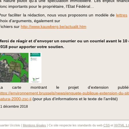
la nature plutôt qu’à une spéculation immobilière. Les enjeux financi
donc importants pour le propriétaire, l’Etat Fédéral…
Pour faciliter la rédaction, nous vous proposons un modèle de
lettres
choix d’arguments, également sur
Fichiers sur
http://www.kauwberg.be/actualit.htm
Merci de réagir et d’envoyer un courrier ou un courriel avant le 10
2018 pour apporter votre soutien.
La carte montrant le projet d’extension publ
https://environnement.brussels/news/enquete-publique-extension-du-sit
natura-2000-zsc-ii
(pour plus d’informations et le texte de l’arrêté)
21
décembre
2018
artier Ucclois |
Mentions légales
| Ce site respecte les standards du web
CSS
et
XHTML 1.