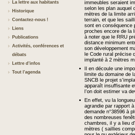
La lettre aux habitants
immeubles seraient im
selon les plan auquel 
Historique
mètres de la limite arr
terrain, et que les sai
Contactez-nous !
sont en conséquence 
Liens
proches encore de la l
à noter que le RRU préc
Publications
distance minimum entr
Activités, conférences et
son développement ma
le Code rural précise 
débats
implanté à 2 mètres mi
Lettre d’infos
Il en découle une impos
Tout l’agenda
limite du domaine de l
SNCB le projet s’impla
apparaît insuffisante e
l’on doit estimer va d
En effet, vu la longueu
agrandie par rapport à
demande n°38596 à plu
des nombreuses fenêt
chambres, il y a lieu
mètres ( saillies comp
pour le nu extérieur d