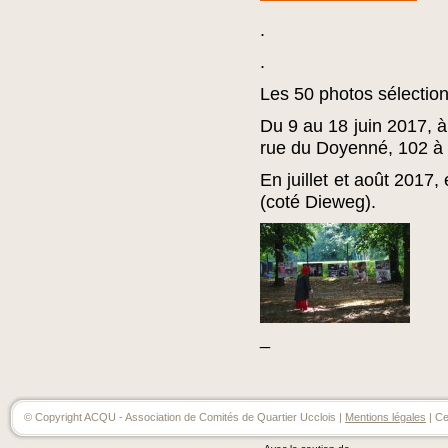
.
.
Les 50 photos sélectionn
Du 9 au 18 juin 2017, à
rue du Doyenné, 102 à 
En juillet et août 2017,
(coté Dieweg).
_
© Copyright ACQU - Association de Comités de Quartier Ucclois |
Mentions légales
| Ce